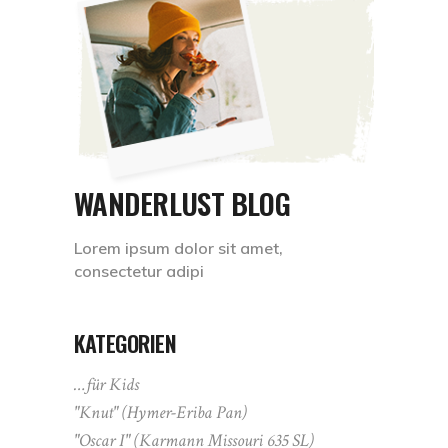
WANDERLUST BLOG
Lorem ipsum dolor sit amet,
consectetur adipi
KATEGORIEN
…für Kids
"Knut" (Hymer-Eriba Pan)
"Oscar I" (Karmann Missouri 635 SL)