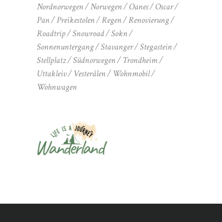
Nordnorwegen
Norwegen
Oanes
Oscar
Pan
Preikestolen
Regen
Renovierung
Roadtrip
Snowroad
Sokn
Sonnenuntergang
Stavanger
Stegastein
Stellplatz
Südnorwegen
Trondheim
Uttakleiv
Vesterålen
Wohnmobil
Wohnwagen