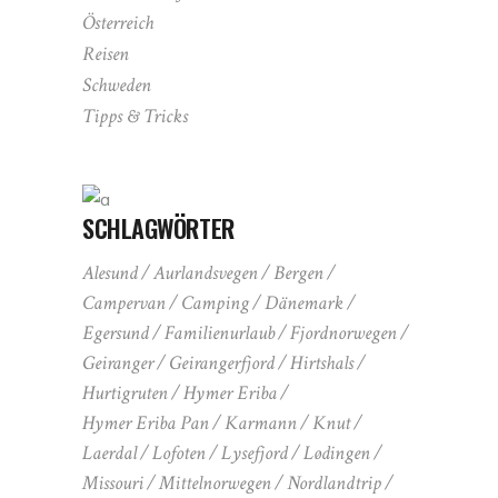
Österreich
Reisen
Schweden
Tipps & Tricks
SCHLAGWÖRTER
Alesund
Aurlandsvegen
Bergen
Campervan
Camping
Dänemark
Egersund
Familienurlaub
Fjordnorwegen
Geiranger
Geirangerfjord
Hirtshals
Hurtigruten
Hymer Eriba
Hymer Eriba Pan
Karmann
Knut
Laerdal
Lofoten
Lysefjord
Lødingen
Missouri
Mittelnorwegen
Nordlandtrip