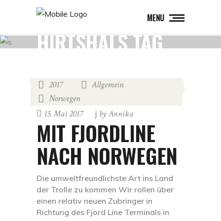
MENU
HIRTSHALS TAG
2017
Allgemein
,
,
Norwegen
15. Mai 2017
by
Annika
MIT FJORDLINE
NACH NORWEGEN
Die umweltfreundlichste Art ins Land
der Trolle zu kommen Wir rollen über
einen relativ neuen Zubringer in
Richtung des Fjord Line Terminals in