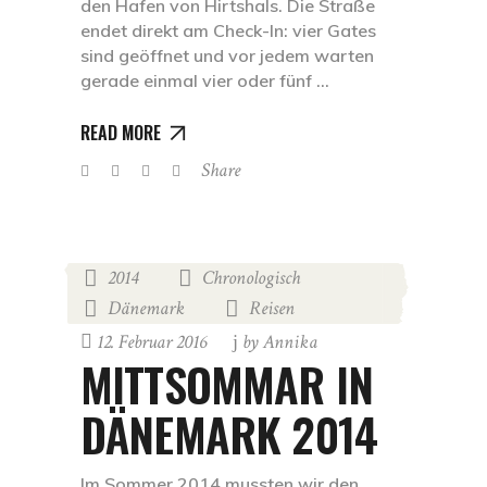
den Hafen von Hirtshals. Die Straße
endet direkt am Check-In: vier Gates
sind geöffnet und vor jedem warten
gerade einmal vier oder fünf
READ MORE
Share
2014
Chronologisch
,
,
Dänemark
Reisen
,
12. Februar 2016
by
Annika
MITTSOMMAR IN
DÄNEMARK 2014
Im Sommer 2014 mussten wir den