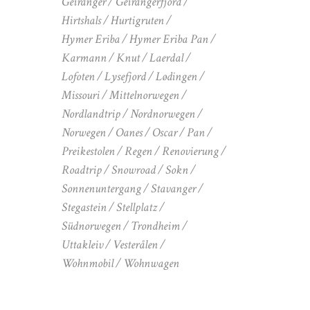
Geiranger
Geirangerfjord
Hirtshals
Hurtigruten
Hymer Eriba
Hymer Eriba Pan
Karmann
Knut
Laerdal
Lofoten
Lysefjord
Lødingen
Missouri
Mittelnorwegen
Nordlandtrip
Nordnorwegen
Norwegen
Oanes
Oscar
Pan
Preikestolen
Regen
Renovierung
Roadtrip
Snowroad
Sokn
Sonnenuntergang
Stavanger
Stegastein
Stellplatz
Südnorwegen
Trondheim
Uttakleiv
Vesterålen
Wohnmobil
Wohnwagen