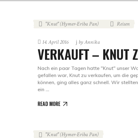
"Knut" (Hymer-Eriba Pan)
Reisen
,
14. April 2016
by
Annika
VERKAUFT – KNUT Z
Nach ein paar Tagen hatte "Knut" unser W
gefallen war, Knut zu verkaufen, um die g
können, ging alles ganz schnell. Wir stell
ein
READ MORE
"Knut" (Hymer-Eriba Pan)