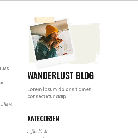
luss
WANDERLUST BLOG
u
en
Lorem ipsum dolor sit amet,
consectetur adipi
Share
KATEGORIEN
…für Kids