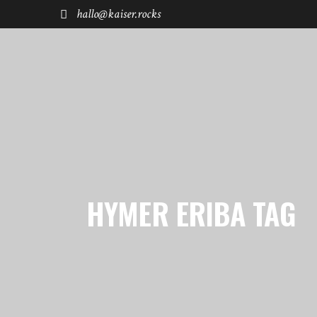
hallo@kaiser.rocks
START
REISEN
FUHRPARK
SHØP
HYMER ERIBA TAG