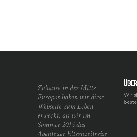
ÜBER
Zuhause in der Mitte
Wir s
Europas haben wir diese
beste
Webseite zum Leben
erweckt, als wir im
Sommer 2016 das
Abenteuer Elternzeitreise