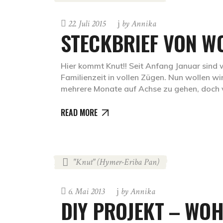
22. Juli 2015
by
Annika
STECKBRIEF VON 
Hier kommt Knut!! Seit Anfang Januar sind 
Familienzeit in vollen Zügen. Nun wollen 
mehrere Monate auf Achse zu gehen, doch 
READ MORE
"Knut" (Hymer-Eriba Pan)
6. Mai 2013
by
Annika
DIY PROJEKT – W