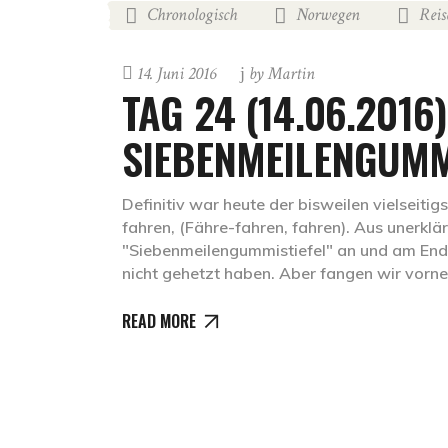
Chronologisch
Norwegen
Reis
,
,
14. Juni 2016
by
Martin
TAG 24 (14.06.2016)
SIEBENMEILENGUMM
Definitiv war heute der bisweilen vielseiti
fahren, (Fähre-fahren, fahren). Aus unerklä
"Siebenmeilengummistiefel" an und am Ende 
nicht gehetzt haben. Aber fangen wir vorn
READ MORE