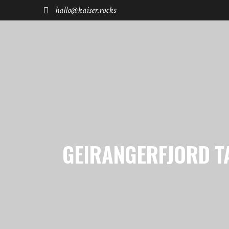
hallo@kaiser.rocks
START
REISEN
FUHRPARK
SHØP
GEIRANGERFJORD T