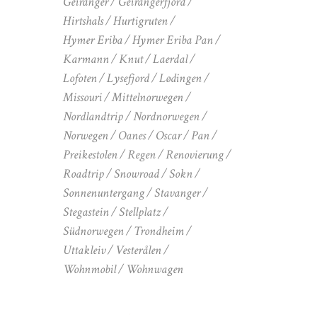
Geiranger
Geirangerfjord
Hirtshals
Hurtigruten
Hymer Eriba
Hymer Eriba Pan
Karmann
Knut
Laerdal
Lofoten
Lysefjord
Lødingen
Missouri
Mittelnorwegen
Nordlandtrip
Nordnorwegen
Norwegen
Oanes
Oscar
Pan
Preikestolen
Regen
Renovierung
Roadtrip
Snowroad
Sokn
Sonnenuntergang
Stavanger
Stegastein
Stellplatz
Südnorwegen
Trondheim
Uttakleiv
Vesterålen
Wohnmobil
Wohnwagen