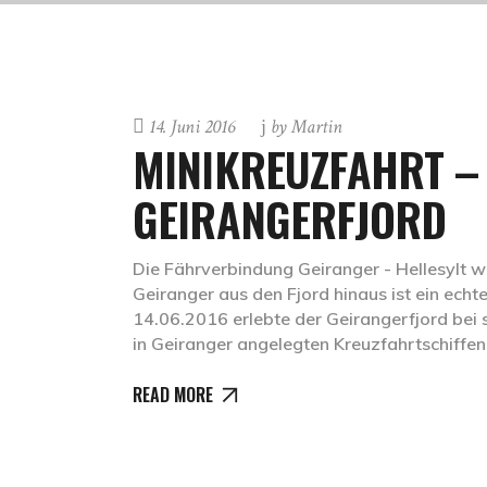
14. Juni 2016
by
Martin
MINIKREUZFAHRT –
GEIRANGERFJORD
Die Fährverbindung Geiranger - Hellesylt wi
Geiranger aus den Fjord hinaus ist ein ech
14.06.2016 erlebte der Geirangerfjord bei
in Geiranger angelegten Kreuzfahrtschiffe
READ MORE