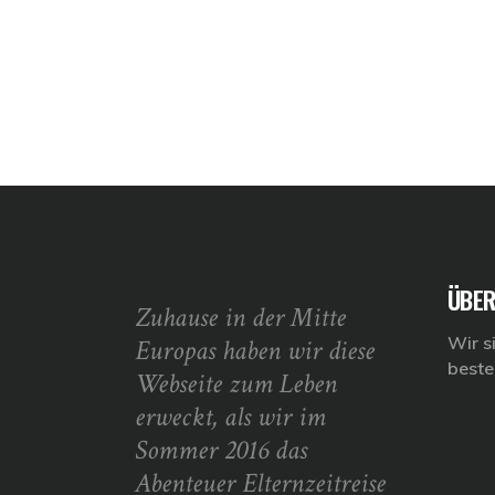
ÜBER
Zuhause in der Mitte
Wir s
Europas haben wir diese
beste
Webseite zum Leben
erweckt, als wir im
Sommer 2016 das
Abenteuer Elternzeitreise