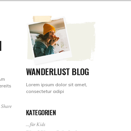
N
WANDERLUST BLOG
 Am
Lorem ipsum dolor sit amet,
reits
consectetur adipi
Share
KATEGORIEN
…für Kids