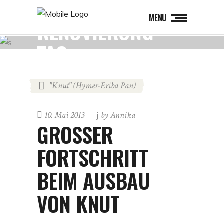
MENU
RENOVIERUNG
TAG
"Knut" (Hymer-Eriba Pan)
10. Mai 2013
by
Annika
GROSSER F
ORTSCHRITT B
EIM AUSBAU V
ON KNUT