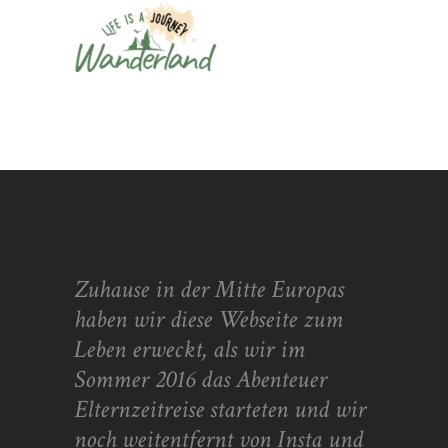
Zuhause in der Mitte Europas
haben wir diese Webseite zum
Leben erweckt, als wir im
Sommer 2016 das Abenteuer
Elternzeitreise starteten und wir
noch weitentfernt von Insta und