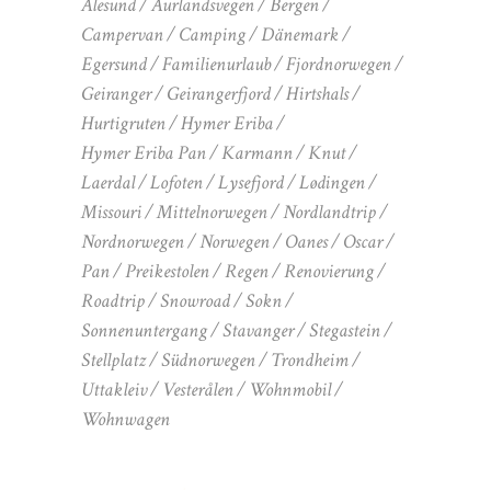
Alesund
Aurlandsvegen
Bergen
Campervan
Camping
Dänemark
Egersund
Familienurlaub
Fjordnorwegen
Geiranger
Geirangerfjord
Hirtshals
Hurtigruten
Hymer Eriba
Hymer Eriba Pan
Karmann
Knut
Laerdal
Lofoten
Lysefjord
Lødingen
Missouri
Mittelnorwegen
Nordlandtrip
Nordnorwegen
Norwegen
Oanes
Oscar
Pan
Preikestolen
Regen
Renovierung
Roadtrip
Snowroad
Sokn
Sonnenuntergang
Stavanger
Stegastein
Stellplatz
Südnorwegen
Trondheim
Uttakleiv
Vesterålen
Wohnmobil
Wohnwagen