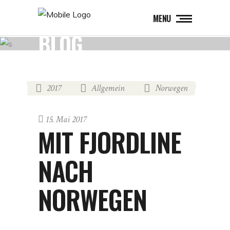
MENU
BLOG
2017
Allgemein
Norwegen
,
,
15. Mai 2017
MIT FJORDLINE
NACH
NORWEGEN