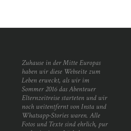
Zuhause in der Mitte Europas
haben wir diese Webseite zum
Leben erweckt, als wir im
Sommer 2016 das Abenteuer
Elternzeitreise starteten und wir
noch weitentfernt von Insta und
Whatsapp-Stories waren. Alle
Fotos und Texte sind ehrlich, pur