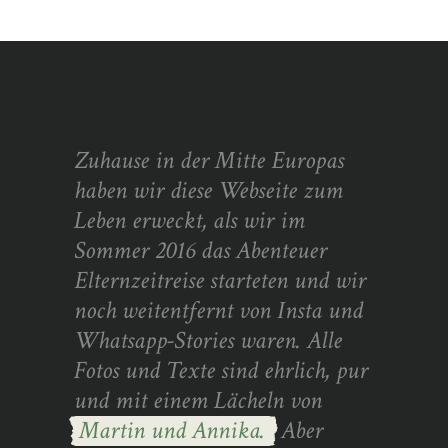
Zuhause in der Mitte Europas
haben wir diese Webseite zum
Leben erweckt, als wir im
Sommer 2016 das Abenteuer
Elternzeitreise starteten und wir
noch weitentfernt von Insta und
Whatsapp-Stories waren. Alle
Fotos und Texte sind ehrlich, pur
und mit einem Lächeln von
Martin und Annika.
Aber