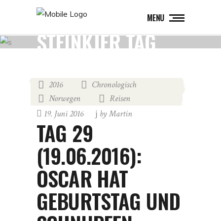
MENU
STEINKJER TAG
2016
Chronologisch
,
,
Norwegen
Reisen
,
19. Juni 2016
by
Martin
TAG 29
(19.06.2016):
OSCAR HAT
GEBURTSTAG UND