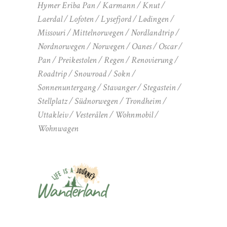
Hymer Eriba Pan
Karmann
Knut
Laerdal
Lofoten
Lysefjord
Lødingen
Missouri
Mittelnorwegen
Nordlandtrip
Nordnorwegen
Norwegen
Oanes
Oscar
Pan
Preikestolen
Regen
Renovierung
Roadtrip
Snowroad
Sokn
Sonnenuntergang
Stavanger
Stegastein
Stellplatz
Südnorwegen
Trondheim
Uttakleiv
Vesterålen
Wohnmobil
Wohnwagen