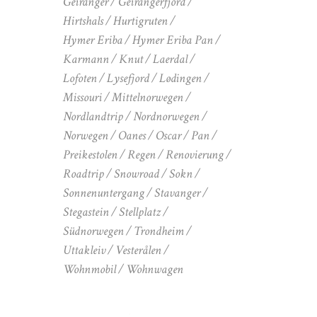
Geiranger
Geirangerfjord
Hirtshals
Hurtigruten
Hymer Eriba
Hymer Eriba Pan
Karmann
Knut
Laerdal
Lofoten
Lysefjord
Lødingen
Missouri
Mittelnorwegen
Nordlandtrip
Nordnorwegen
Norwegen
Oanes
Oscar
Pan
Preikestolen
Regen
Renovierung
Roadtrip
Snowroad
Sokn
Sonnenuntergang
Stavanger
Stegastein
Stellplatz
Südnorwegen
Trondheim
Uttakleiv
Vesterålen
Wohnmobil
Wohnwagen