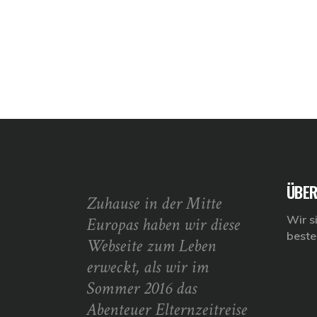
ÜBER
Zuhause in der Mitte
Wir s
Europas haben wir diese
beste
Webseite zum Leben
erweckt, als wir im
Sommer 2016 das
Abenteuer Elternzeitreise