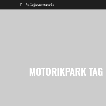
hallo@kaiser.rocks
START
REISEN
FUHRPARK
SHØP
MOTORIKPARK TAG