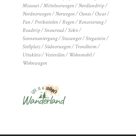
Missouri
Mittelnorwegen
Nordlandtrip
Nordnorwegen
Norwegen
Oanes
Oscar
Pan
Preikestolen
Regen
Renovierung
Roadtrip
Snowroad
Sokn
Sonnenuntergang
Stavanger
Stegastein
Stellplatz
Südnorwegen
Trondheim
Uttakleiv
Vesterålen
Wohnmobil
Wohnwagen