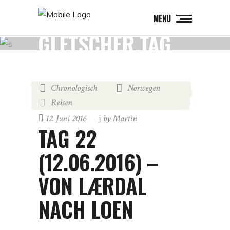
MENU
GLETSCHER TAG
Chronologisch
Norwegen
,
,
Reisen
12. Juni 2016
by
Martin
TAG 22
(12.06.2016) –
VON LÆRDAL
NACH LOEN