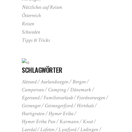
Nützliches auf Reisen
Österreich
Reisen
Schweden
Tipps & Tricks
SCHLAGWÖRTER
Alesund
Aurlandsvegen
Bergen
Campervan
Camping
Dänemark
Egersund
Familienurlaub
Fjordnorwegen
Geiranger
Geirangerfjord
Hirtshals
Hurtigruten
Hymer Eriba
Hymer Eriba Pan
Karmann
Knut
Laerdal
Lofoten
Lysefjord
Lødingen