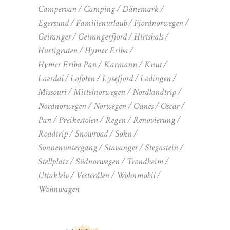
Campervan
Camping
Dänemark
Egersund
Familienurlaub
Fjordnorwegen
Geiranger
Geirangerfjord
Hirtshals
Hurtigruten
Hymer Eriba
Hymer Eriba Pan
Karmann
Knut
Laerdal
Lofoten
Lysefjord
Lødingen
Missouri
Mittelnorwegen
Nordlandtrip
Nordnorwegen
Norwegen
Oanes
Oscar
Pan
Preikestolen
Regen
Renovierung
Roadtrip
Snowroad
Sokn
Sonnenuntergang
Stavanger
Stegastein
Stellplatz
Südnorwegen
Trondheim
Uttakleiv
Vesterålen
Wohnmobil
Wohnwagen