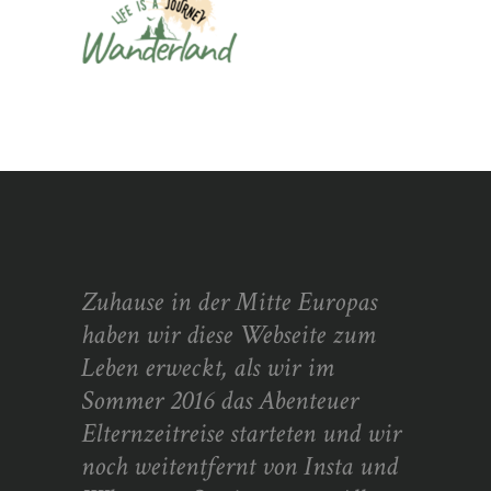
Zuhause in der Mitte Europas
haben wir diese Webseite zum
Leben erweckt, als wir im
Sommer 2016 das Abenteuer
Elternzeitreise starteten und wir
noch weitentfernt von Insta und