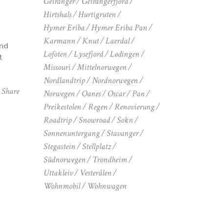
M
Geiranger
Geirangerfjord
Hirtshals
Hurtigruten
Hymer Eriba
Hymer Eriba Pan
Karmann
Knut
Laerdal
ind
Lofoten
Lysefjord
Lødingen
t
Missouri
Mittelnorwegen
Nordlandtrip
Nordnorwegen
Share
Norwegen
Oanes
Oscar
Pan
Preikestolen
Regen
Renovierung
Roadtrip
Snowroad
Sokn
Sonnenuntergang
Stavanger
Stegastein
Stellplatz
Südnorwegen
Trondheim
Uttakleiv
Vesterålen
Wohnmobil
Wohnwagen