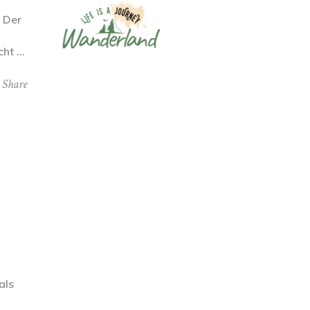
 Der
scht
Share
als