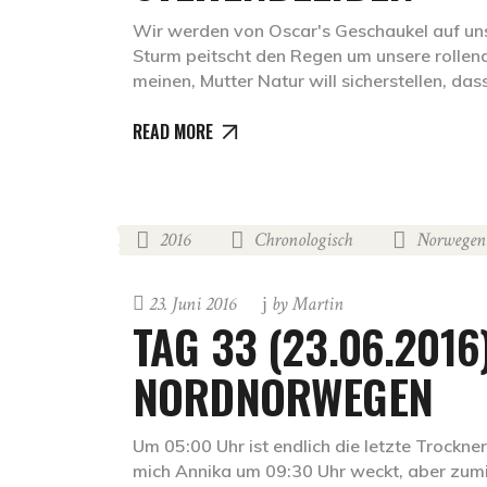
Wir werden von Oscar's Geschaukel auf uns
Sturm peitscht den Regen um unsere rolle
meinen, Mutter Natur will sicherstellen, da
READ MORE
2016
Chronologisch
Norwegen
,
,
23. Juni 2016
by
Martin
TAG 33 (23.06.2016
NORDNORWEGEN
Um 05:00 Uhr ist endlich die letzte Trockne
mich Annika um 09:30 Uhr weckt, aber zumin