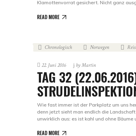
Klamottenvorrat gesichert. Nicht ganz au
READ MORE
Chronologisch
Norwegen
Reis
,
,
22. Juni 2016
by
Martin
TAG 32 (22.06.2016
STRUDELINSPEKTIO
Wie fast immer ist der Parkplatz um uns he
denn jetzt sieht man endlich die Landschaf
unwirklich aus: es ist kahl und ohne Bäume
READ MORE