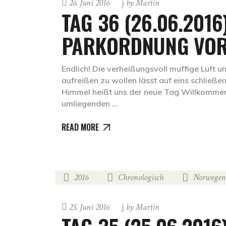
26. Juni 2016
by
Martin
TAG 36 (26.06.2016
PARKORDNUNG VOR
Endlich! Die verheißungsvoll muffige Luft 
aufreißen zu wollen lässt auf eins schließe
Himmel heißt uns der neue Tag Willkommen 
umliegenden
READ MORE
2016
Chronologisch
Norwegen
,
,
25. Juni 2016
by
Martin