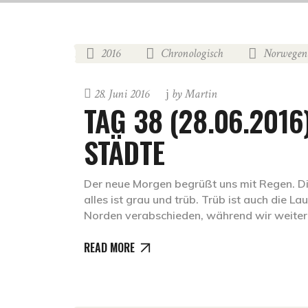
2016
Chronologisch
Norwegen
,
,
28. Juni 2016
by
Martin
TAG 38 (28.06.2016
STÄDTE
Der neue Morgen begrüßt uns mit Regen. Die
alles ist grau und trüb. Trüb ist auch die La
Norden verabschieden, während wir weiter
READ MORE