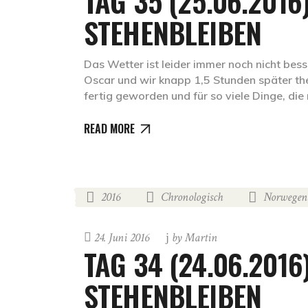
TAG 35 (25.06.2016
STEHENBLEIBEN
Das Wetter ist leider immer noch nicht bes
Oscar und wir knapp 1,5 Stunden später the
fertig geworden und für so viele Dinge, di
READ MORE
2016
Chronologisch
Norwegen
,
,
24. Juni 2016
by
Martin
TAG 34 (24.06.2016
STEHENBLEIBEN