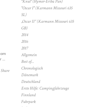
"Knut" (Hymer-Eriba Pan)
"Oscar I" (Karmann Missouri 635
SL)
„Oscar II“ (Karmann Missouri 635
GB)
2014
2016
2017
r am
Allgemein
ur
Best of…
Chronologisch
Share
Dänemark
Deutschland
Erste Hilfe: Campingfahrzeuge
Finnland
Fuhrpark