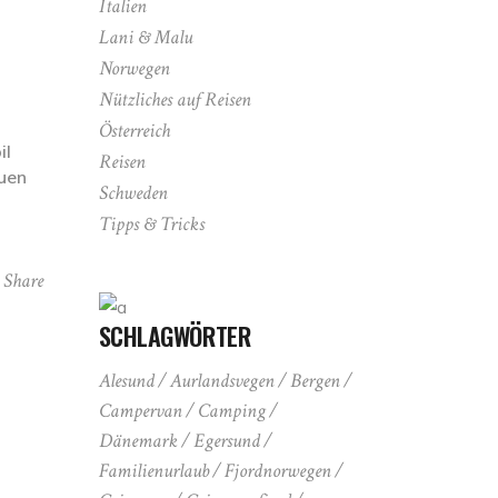
Italien
Lani & Malu
Norwegen
Nützliches auf Reisen
Österreich
il
Reisen
auen
Schweden
Tipps & Tricks
Share
SCHLAGWÖRTER
Alesund
Aurlandsvegen
Bergen
Campervan
Camping
Dänemark
Egersund
Familienurlaub
Fjordnorwegen