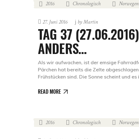
2016
Chronologisch
Norwegen
,
,
27. Juni 2016
by
Martin
TAG 37 (27.06.2016
ANDERS…
Als wir aufwachen, ist der emsige Fahrrad
Pärchen hat bereits die Zelte abgeschlage
Frühstücken sind. Die Sonne scheint und es 
READ MORE
2016
Chronologisch
Norwegen
,
,