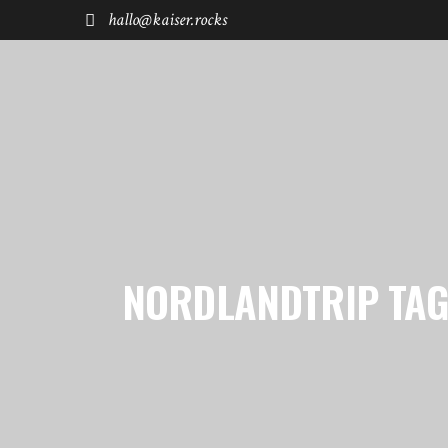
hallo@kaiser.rocks
START
REISEN
FUHRPARK
SHØP
NORDLANDTRIP TA