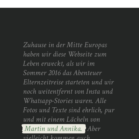
Zuhause in der Mitte Europas
haben wir diese Webseite zum
Leben erweckt, als wir im
Sommer 2016 das Abenteuer
Elternzeitreise starteten und wir
noch weitentfernt von Insta und
Whatsapp-Stories waren. Alle
Fotos und Texte sind ehrlich, pur
und mit einem Lächeln von
Martin und Annika.
Aber
vielleicht kommen auch