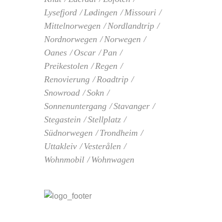
Lysefjord
Lødingen
Missouri
Mittelnorwegen
Nordlandtrip
Nordnorwegen
Norwegen
Oanes
Oscar
Pan
Preikestolen
Regen
Renovierung
Roadtrip
Snowroad
Sokn
Sonnenuntergang
Stavanger
Stegastein
Stellplatz
Südnorwegen
Trondheim
Uttakleiv
Vesterålen
Wohnmobil
Wohnwagen