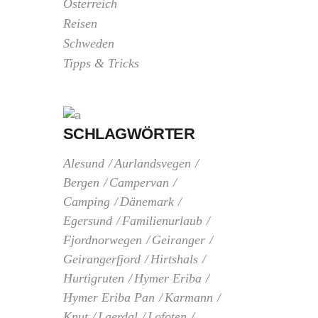
Österreich
Reisen
Schweden
Tipps & Tricks
SCHLAGWÖRTER
Alesund
Aurlandsvegen
Bergen
Campervan
Camping
Dänemark
Egersund
Familienurlaub
Fjordnorwegen
Geiranger
Geirangerfjord
Hirtshals
Hurtigruten
Hymer Eriba
Hymer Eriba Pan
Karmann
Knut
Laerdal
Lofoten