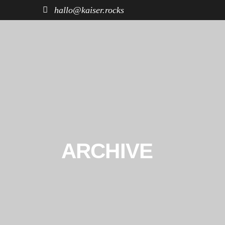
hallo@kaiser.rocks
START
REISEN
FUHRPARK
ARCHIVE