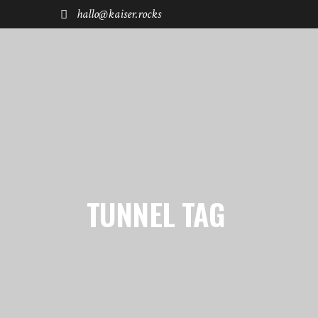
hallo@kaiser.rocks
START
REISEN
FUHRPARK
SHØP
TUNNEL TAG