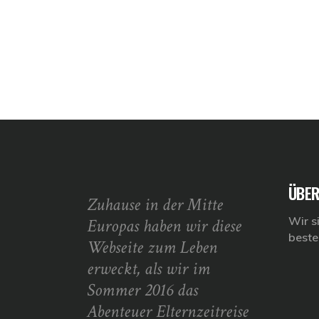
ÜBER
Zuhause in der Mitte
Wir s
Europas haben wir diese
beste
Webseite zum Leben
erweckt, als wir im
Sommer 2016 das
Abenteuer Elternzeitreise