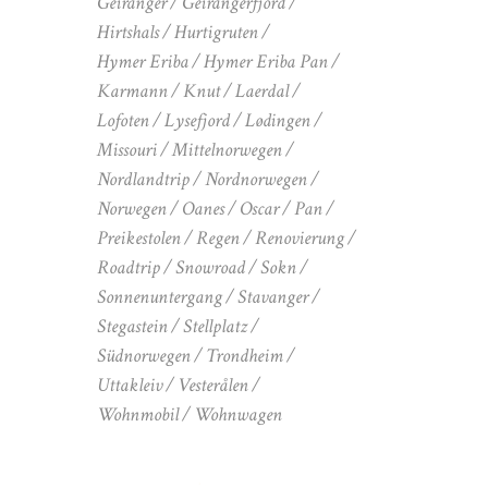
Geiranger
Geirangerfjord
Hirtshals
Hurtigruten
Hymer Eriba
Hymer Eriba Pan
Karmann
Knut
Laerdal
Lofoten
Lysefjord
Lødingen
Missouri
Mittelnorwegen
Nordlandtrip
Nordnorwegen
Norwegen
Oanes
Oscar
Pan
Preikestolen
Regen
Renovierung
Roadtrip
Snowroad
Sokn
Sonnenuntergang
Stavanger
Stegastein
Stellplatz
Südnorwegen
Trondheim
Uttakleiv
Vesterålen
Wohnmobil
Wohnwagen