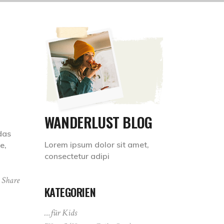
WANDERLUST BLOG
das
Lorem ipsum dolor sit amet,
e,
consectetur adipi
Share
KATEGORIEN
…für Kids