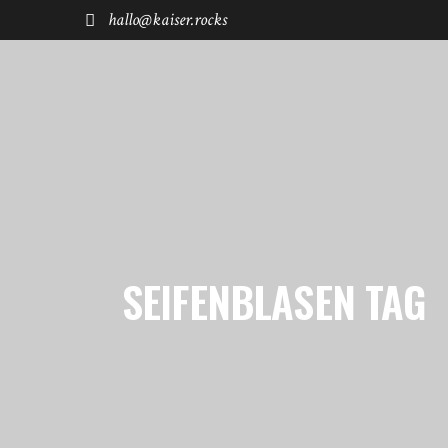
hallo@kaiser.rocks
START
REISEN
FUHRPARK
SHØP
SEIFENBLASEN TAG