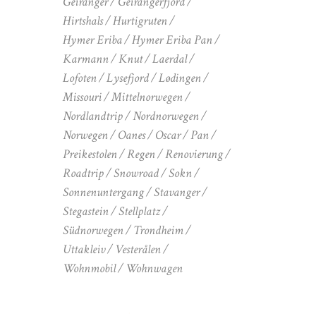
Geiranger
Geirangerfjord
Hirtshals
Hurtigruten
Hymer Eriba
Hymer Eriba Pan
Karmann
Knut
Laerdal
Lofoten
Lysefjord
Lødingen
Missouri
Mittelnorwegen
Nordlandtrip
Nordnorwegen
Norwegen
Oanes
Oscar
Pan
Preikestolen
Regen
Renovierung
Roadtrip
Snowroad
Sokn
Sonnenuntergang
Stavanger
Stegastein
Stellplatz
Südnorwegen
Trondheim
Uttakleiv
Vesterålen
Wohnmobil
Wohnwagen