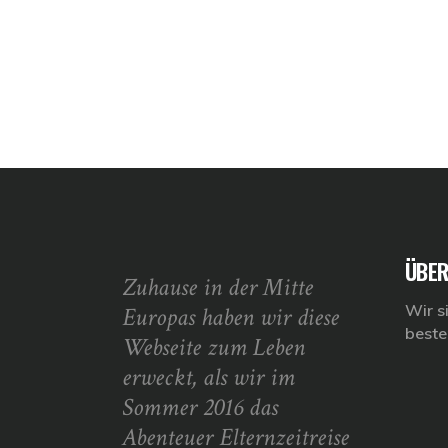
ÜBER
Zuhause in der Mitte
Wir s
Europas haben wir diese
beste
Webseite zum Leben
erweckt, als wir im
Sommer 2016 das
Abenteuer Elternzeitreise