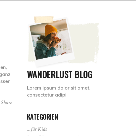
sen,
WANDERLUST BLOG
 ganz
asser
Lorem ipsum dolor sit amet,
consectetur adipi
Share
KATEGORIEN
…für Kids