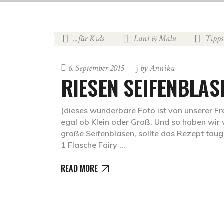
...für Kids
Lani & Malu
Tipps
,
,
6. September 2015
by
Annika
RIESEN SEIFENBLAS
(dieses wunderbare Foto ist von unserer Fr
egal ob Klein oder Groß. Und so haben wir 
große Seifenblasen, sollte das Rezept taug
1 Flasche Fairy
READ MORE