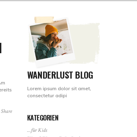
N
WANDERLUST BLOG
 Am
Lorem ipsum dolor sit amet,
reits
consectetur adipi
Share
KATEGORIEN
…für Kids