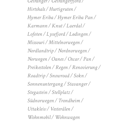
Geiranger
Geirangerfjord
Hirtshals
Hurtigruten
Hymer Eriba
Hymer Eriba Pan
Karmann
Knut
Laerdal
Lofoten
Lysefjord
Lødingen
Missouri
Mittelnorwegen
Nordlandtrip
Nordnorwegen
Norwegen
Oanes
Oscar
Pan
Preikestolen
Regen
Renovierung
Roadtrip
Snowroad
Sokn
Sonnenuntergang
Stavanger
Stegastein
Stellplatz
Südnorwegen
Trondheim
Uttakleiv
Vesterålen
Wohnmobil
Wohnwagen