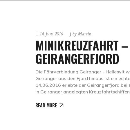
14. Juni 2016
by
Martin
MINIKREUZFAHRT –
GEIRANGERFJORD
Die Fährverbindung Geiranger - Hellesylt wi
Geiranger aus den Fjord hinaus ist ein ech
14.06.2016 erlebte der Geirangerfjord bei
in Geiranger angelegten Kreuzfahrtschiffe
READ MORE