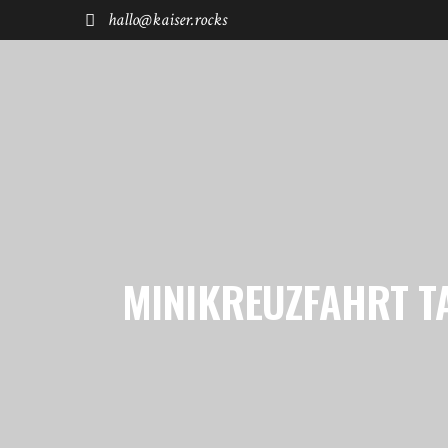
hallo@kaiser.rocks
START
REISEN
FUHRPARK
SHØP
MINIKREUZFAHRT T