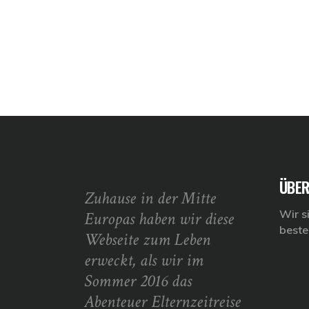
ÜBER
Zuhause in der Mitte
Wir s
Europas haben wir diese
beste
Webseite zum Leben
erweckt, als wir im
Sommer 2016 das
Abenteuer Elternzeitreise