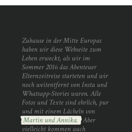
Zuhause in der Mitte Europas
haben wir diese Webseite zum
Leben erweckt, als wir im
Sommer 2016 das Abenteuer
Elternzeitreise starteten und wir
noch weitentfernt von Insta und
Whatsapp-Stories waren. Alle
Fotos und Texte sind ehrlich, pur
und mit einem Lächeln von
Martin und Annika.
Aber
vielleicht kommen auch