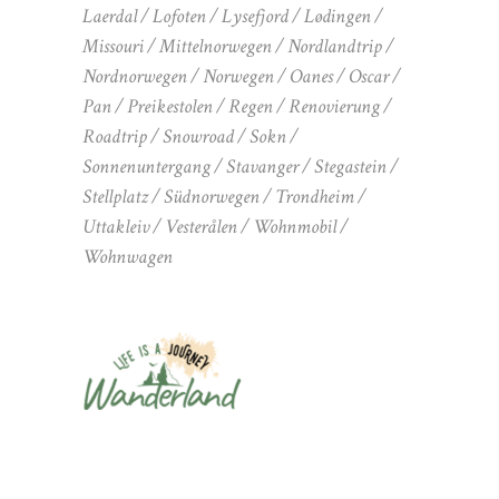
Laerdal
Lofoten
Lysefjord
Lødingen
Missouri
Mittelnorwegen
Nordlandtrip
Nordnorwegen
Norwegen
Oanes
Oscar
Pan
Preikestolen
Regen
Renovierung
Roadtrip
Snowroad
Sokn
Sonnenuntergang
Stavanger
Stegastein
Stellplatz
Südnorwegen
Trondheim
Uttakleiv
Vesterålen
Wohnmobil
Wohnwagen