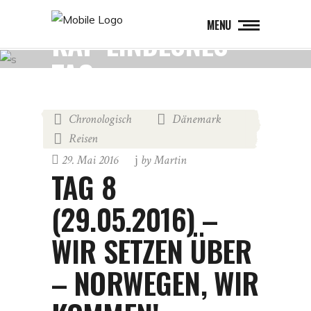
MENU
KAP LINDESNES
TAG
Chronologisch
Dänemark
,
,
Reisen
29. Mai 2016
by
Martin
TAG 8
(29.05.2016) –
WIR SETZEN ÜBER
– NORWEGEN, WIR