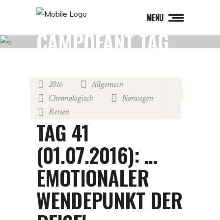
MENU
CAMPOFANT TAG
2016
Allgemein
,
,
Chronologisch
Norwegen
,
,
Reisen
22. März 2017
by
Martin
TAG 41
(01.07.2016): …
EMOTIONALER
WENDEPUNKT DER