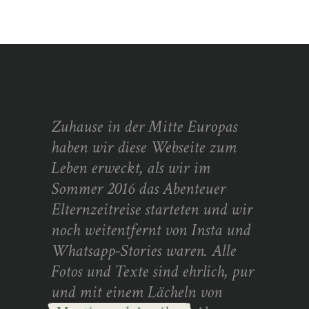
Zuhause in der Mitte Europas
haben wir diese Webseite zum
Leben erweckt, als wir im
Sommer 2016 das Abenteuer
Elternzeitreise starteten und wir
noch weitentfernt von Insta und
Whatsapp-Stories waren. Alle
Fotos und Texte sind ehrlich, pur
und mit einem Lächeln von