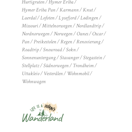
Hurtigruten
Hymer Eriba
Hymer Eriba Pan
Karmann
Knut
Laerdal
Lofoten
Lysefjord
Lødingen
Missouri
Mittelnorwegen
Nordlandtrip
Nordnorwegen
Norwegen
Oanes
Oscar
Pan
Preikestolen
Regen
Renovierung
Roadtrip
Snowroad
Sokn
Sonnenuntergang
Stavanger
Stegastein
Stellplatz
Südnorwegen
Trondheim
Uttakleiv
Vesterålen
Wohnmobil
Wohnwagen