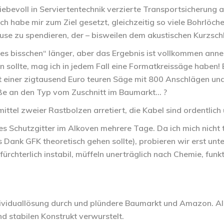
iebevoll in Serviertentechnik verzierte Transportsicherung
Ich habe mir zum Ziel gesetzt, gleichzeitig so viele Bohrlöc
e zu spendieren, der – bisweilen dem akustischen Kurzsch
eines bisschen“ länger, aber das Ergebnis ist vollkommen an
 sollte, mag ich in jedem Fall eine Formatkreissäge haben! E
mit einer zigtausend Euro teuren Säge mit 800 Anschlägen 
rüße an den Typ vom Zuschnitt im Baumarkt… ?
tel zweier Rastbolzen arretiert, die Kabel sind ordentlich 
tes Schutzgitter im Alkoven mehrere Tage. Da ich mich nicht
ank GFK theoretisch gehen sollte), probieren wir erst unter
rchterlich instabil, müffeln unerträglich nach Chemie, funk
Individuallösung durch und plündere Baumarkt und Amazon. A
 stabilen Konstrukt verwurstelt.