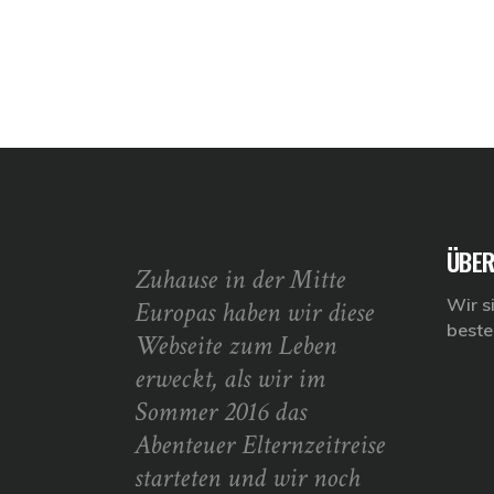
ÜBER
Zuhause in der Mitte
Wir s
Europas haben wir diese
beste
Webseite zum Leben
erweckt, als wir im
Sommer 2016 das
Abenteuer Elternzeitreise
starteten und wir noch