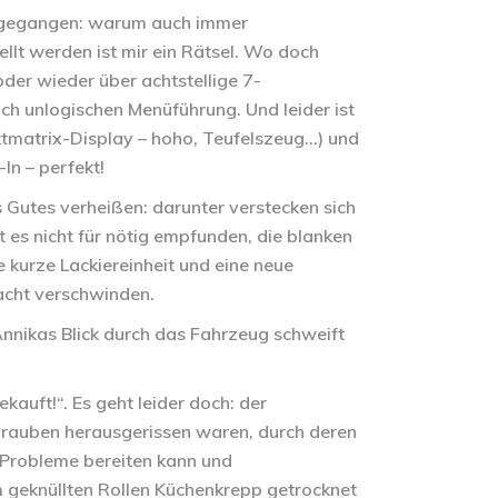
rts gegangen: warum auch immer
llt werden ist mir ein Rätsel. Wo doch
er wieder über achtstellige 7-
ich unlogischen Menüführung. Und leider ist
nktmatrix-Display – hoho, Teufelszeug…) und
In – perfekt!
 Gutes verheißen: darunter verstecken sich
 es nicht für nötig empfunden, die blanken
e kurze Lackiereinheit und eine neue
acht verschwinden.
Annikas Blick durch das Fahrzeug schweift
auft!“. Es geht leider doch: der
hrauben herausgerissen waren, durch deren
 Probleme bereiten kann und
m geknüllten Rollen Küchenkrepp getrocknet