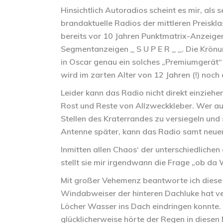
Hinsichtlich Autoradios scheint es mir, als
brandaktuelle Radios der mittleren Preiskla
bereits vor 10 Jahren Punktmatrix-Anzeige
Segmentanzeigen _ S U P E R _ _. Die Krönun
in Oscar genau ein solches „Premiumgerät“ 
wird im zarten Alter von 12 Jahren (!) noc
Leider kann das Radio nicht direkt einzieh
Rost und Reste von Allzweckkleber. Wer auc
Stellen des Kraterrandes zu versiegeln und 
Antenne später, kann das Radio samt neue
Inmitten allen Chaos‘ der unterschiedlichen
stellt sie mir irgendwann die Frage „ob da
Mit großer Vehemenz beantworte ich diese m
Windabweiser der hinteren Dachluke hat v
Löcher Wasser ins Dach eindringen konnte
glücklicherweise hörte der Regen in diese