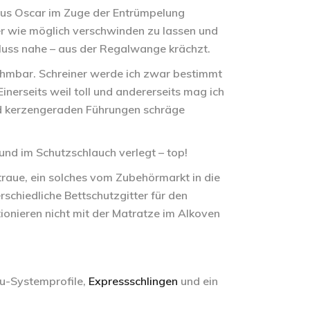
 aus Oscar im Zuge der Entrümpelung
her wie möglich verschwinden zu lassen und
luss nahe – aus der Regalwange krächzt.
nehmbar. Schreiner werde ich zwar bestimmt
inerseits weil toll und andererseits mag ich
und kerzengeraden Führungen schräge
und im Schutzschlauch verlegt – top!
 traue, ein solches vom Zubehörmarkt in die
schiedliche Bettschutzgitter für den
tionieren nicht mit der Matratze im Alkoven
lu-Systemprofile,
Expressschlingen
und ein