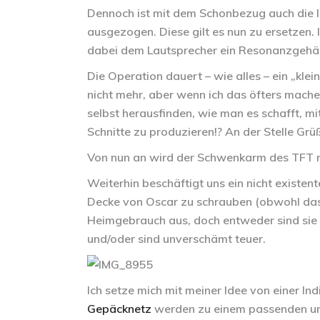
Dennoch ist mit dem Schonbezug auch die l
ausgezogen. Diese gilt es nun zu ersetzen. 
dabei dem Lautsprecher ein Resonanzgehäus
Die Operation dauert – wie alles – ein „kl
nicht mehr, aber wenn ich das öfters machen
selbst herausfinden, wie man es schafft, 
Schnitte zu produzieren!? An der Stelle G
Von nun an wird der Schwenkarm des TFT mit
Weiterhin beschäftigt uns ein nicht existen
Decke von Oscar zu schrauben (obwohl das D
Heimgebrauch aus, doch entweder sind sie fü
und/oder sind unverschämt teuer.
Ich setze mich mit meiner Idee von einer 
Gepäcknetz
werden zu einem passenden und