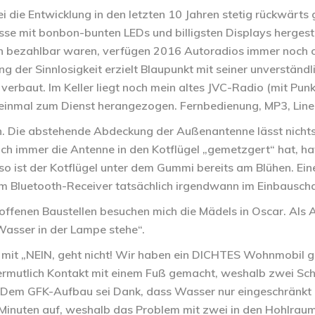
 sei die Entwicklung in den letzten 10 Jahren stetig rückwä
sse mit bonbon-bunten LEDs und billigsten Displays hergeste
n bezahlbar waren, verfügen 2016 Autoradios immer noch od
g der Sinnlosigkeit erzielt Blaupunkt mit seiner unverständl
verbaut. Im Keller liegt noch mein altes JVC-Radio (mit Pu
h einmal zum Dienst herangezogen. Fernbedienung, MP3, Line-
en. Die abstehende Abdeckung der Außenantenne lässt nichts
h immer die Antenne in den Kotflügel „gemetzgert“ hat, hat
so ist der Kotflügel unter dem Gummi bereits am Blühen. Ein
m Bluetooth-Receiver tatsächlich irgendwann im Einbausch
 offenen Baustellen besuchen mich die Mädels in Oscar. Als 
 Wasser in der Lampe stehe“.
it „NEIN, geht nicht! Wir haben ein DICHTES Wohnmobil gek
ermutlich Kontakt mit einem Fuß gemacht, weshalb zwei Sc
. Dem GFK-Aufbau sei Dank, dass Wasser nur eingeschränkt
n Minuten auf, weshalb das Problem mit zwei in den Hohlrau