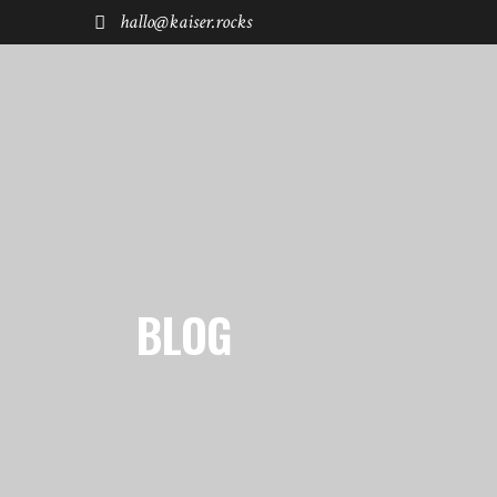
hallo@kaiser.rocks
START
REISEN
FUHRPARK
SHØP
BLOG