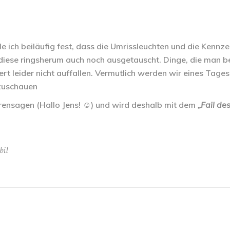
e ich beiläufig fest, dass die Umrissleuchten und die Kennz
iese ringsherum auch noch ausgetauscht. Dinge, die man be
rt leider nicht auffallen. Vermutlich werden wir eines Tages
zuschauen
ensagen (Hallo Jens! ☺️) und wird deshalb mit dem
„Fail de
il