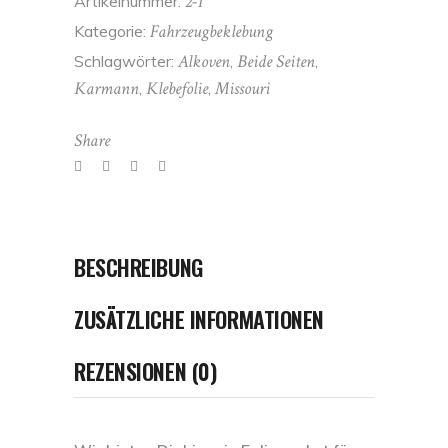
2-1
Artikelnummer:
für
Fahrzeugbeklebung
Kategorie:
Alkoven
Alkoven
Beide Seiten
Schlagwörter:
,
,
quantity
Karmann
Klebefolie
Missouri
,
,
Share
BESCHREIBUNG
ZUSÄTZLICHE INFORMATIONEN
REZENSIONEN (0)