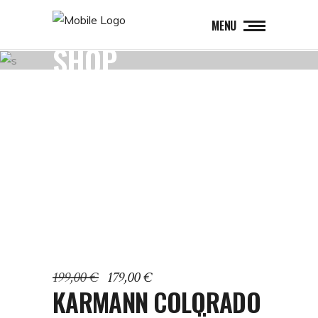
MENU
SHOP
Sale
Ursprünglicher
Aktueller
199,00
€
179,00
€
Preis
Preis
KARMANN COLORADO
war:
ist: