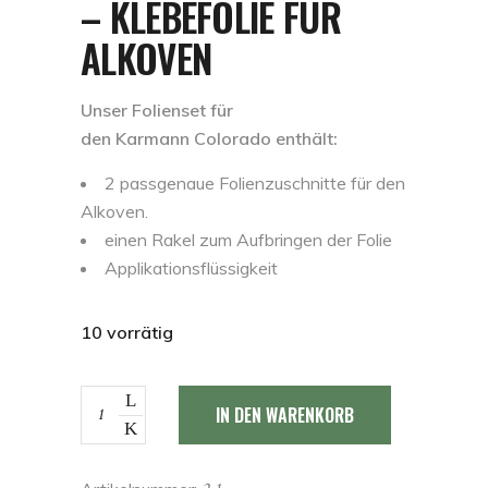
– KLEBEFOLIE FÜR
199,00 €
179,00 €.
ALKOVEN
Unser Folienset für
den Karmann Colorado enthält:
2 passgenaue Folienzuschnitte für den
Alkoven.
einen Rakel zum Aufbringen der Folie
Applikationsflüssigkeit
10 vorrätig
Karmann
IN DEN WARENKORB
Colorado
-
Klebefolie