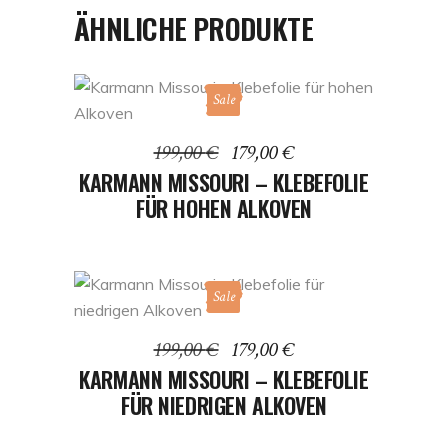
ÄHNLICHE PRODUKTE
Sale
IN DEN WARENKORB
Ursprünglicher
Aktueller
199,00
€
179,00
€
Preis
Preis
KARMANN MISSOURI – KLEBEFOLIE
war:
ist:
FÜR HOHEN ALKOVEN
199,00 €
179,00 €.
Sale
IN DEN WARENKORB
Ursprünglicher
Aktueller
199,00
€
179,00
€
Preis
Preis
KARMANN MISSOURI – KLEBEFOLIE
war:
ist:
FÜR NIEDRIGEN ALKOVEN
199,00 €
179,00 €.