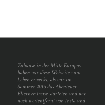
Zuhause in der Mitte Europas
haben wir diese Webseite zum
Leben erweckt, als wir im
Sommer 2016 das Abenteuer
Elternzeitreise starteten und wir
noch weitentfernt von Insta und