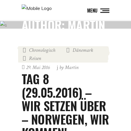
MENU
AUTHOR: MARTIN
Chronologisch
Dänemark
,
,
Reisen
29. Mai 2016
by
Martin
TAG 8
(29.05.2016) –
WIR SETZEN ÜBER
– NORWEGEN, WIR