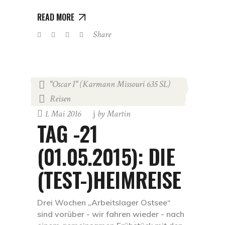
READ MORE
Share
"Oscar I" (Karmann Missouri 635 SL)
,
Reisen
1. Mai 2016
by
Martin
TAG -21
(01.05.2015): DIE
(TEST-)HEIMREISE
Drei Wochen „Arbeitslager Ostsee“
sind vorüber - wir fahren wieder - nach