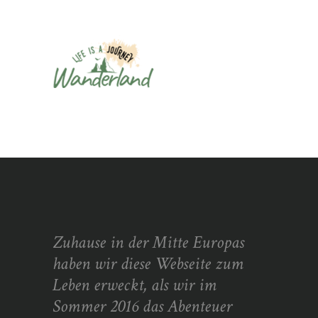
Zuhause in der Mitte Europas
haben wir diese Webseite zum
Leben erweckt, als wir im
Sommer 2016 das Abenteuer