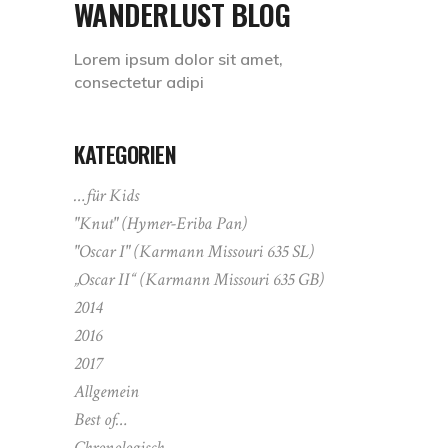
WANDERLUST BLOG
Lorem ipsum dolor sit amet,
consectetur adipi
KATEGORIEN
…für Kids
"Knut" (Hymer-Eriba Pan)
"Oscar I" (Karmann Missouri 635 SL)
„Oscar II“ (Karmann Missouri 635 GB)
2014
2016
2017
Allgemein
Best of…
Chronologisch