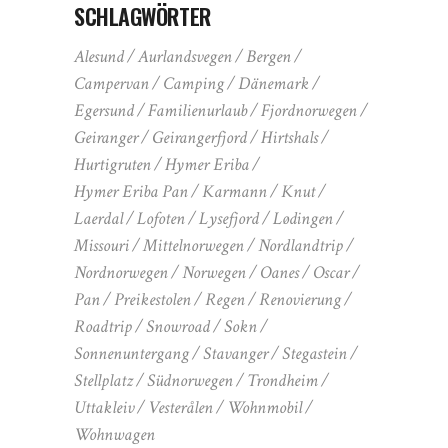
SCHLAGWÖRTER
Alesund
Aurlandsvegen
Bergen
Campervan
Camping
Dänemark
Egersund
Familienurlaub
Fjordnorwegen
Geiranger
Geirangerfjord
Hirtshals
Hurtigruten
Hymer Eriba
Hymer Eriba Pan
Karmann
Knut
Laerdal
Lofoten
Lysefjord
Lødingen
Missouri
Mittelnorwegen
Nordlandtrip
Nordnorwegen
Norwegen
Oanes
Oscar
Pan
Preikestolen
Regen
Renovierung
Roadtrip
Snowroad
Sokn
Sonnenuntergang
Stavanger
Stegastein
Stellplatz
Südnorwegen
Trondheim
Uttakleiv
Vesterålen
Wohnmobil
Wohnwagen