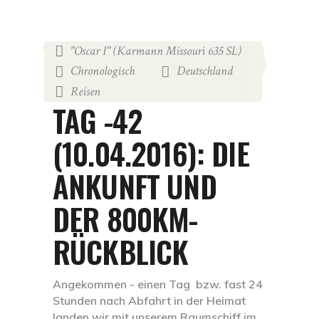
"Oscar I" (Karmann Missouri 635 SL)
,
Chronologisch
Deutschland
,
,
Reisen
10. April 2016
by
Martin
TAG -42
(10.04.2016): DIE
ANKUNFT UND
DER 800KM-
RÜCKBLICK
Angekommen - einen Tag bzw. fast 24
Stunden nach Abfahrt in der Heimat
landen wir mit unserem Raumschiff im